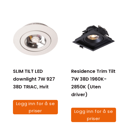
SLIM TILT LED
Residence Trim Tilt
downlight 7W 927
7W 38D 1960K-
38D TRIAC, Hvit
2850K (Uten
driver)
Logg inn for å se
priser
Logg inn for å se
priser