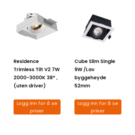
Residence
Cube Slim Single
Trimless Tilt V2 7W
9W /Lav
2000-3000K 38° ,
byggehøyde
(uten driver)
52mm
Logg inn for å se
Logg inn for å se
priser
priser