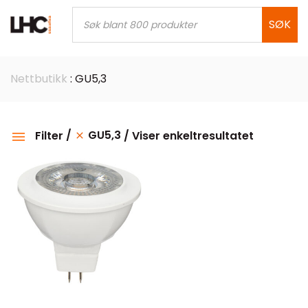
Skip
Products
search
SØK
to
content
Nettbutikk
: GU5,3
GU5,3
Filter
Viser enkeltresultatet
Kategorier
Kelvin
Dimmetype
Sortering