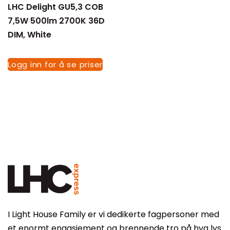
LHC Delight GU5,3 COB
7,5W 500lm 2700K 36D
DIM, White
Tøm filter
Logg inn for å se priser
I Light House Family er vi dedikerte fagpersoner med
et enormt engasjement og brennende tro på hva lys