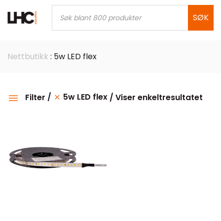
Skip
Products
search
SØK
to
content
Nettbutikk
: 5w LED flex
5w LED flex
Filter
Viser enkeltresultatet
Kategorier
Effekt
Kelvin
IP