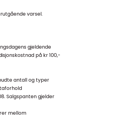
orutgående varsel.
llingsdagens gjeldende
disjonskostnad på kr 100,-
lbudte antall og typer
taforhold
08. Salgspanten gjelder
varer mellom