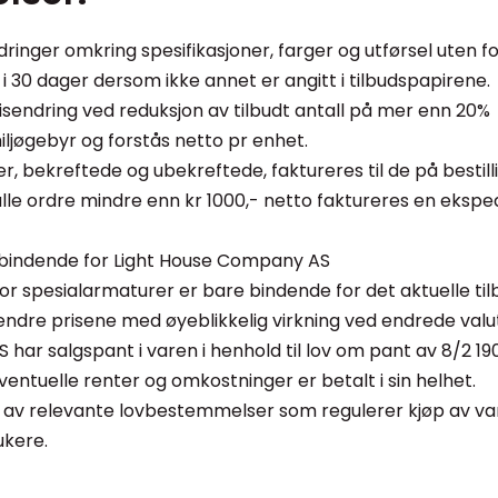
dringer omkring spesifikasjoner, farger og utførsel uten f
ig i 30 dager dersom ikke annet er angitt i tilbudspapirene.
isendring ved reduksjon av tilbudt antall på mer enn 20%
iljøgebyr og forstås netto pr enhet.
aler, bekreftede og ubekreftede, faktureres til de på besti
 alle ordre mindre enn kr 1000,- netto faktureres en ekspe
 er bindende for Light House Company AS
 for spesialarmaturer er bare bindende for det aktuelle ti
endre prisene med øyeblikkelig virkning ved endrede valu
 har salgspant i varen i henhold til lov om pant av 8/2 19
ntuelle renter og omkostninger er betalt i sin helhet.
tfylt av relevante lovbestemmelser som regulerer kjøp av 
ukere.