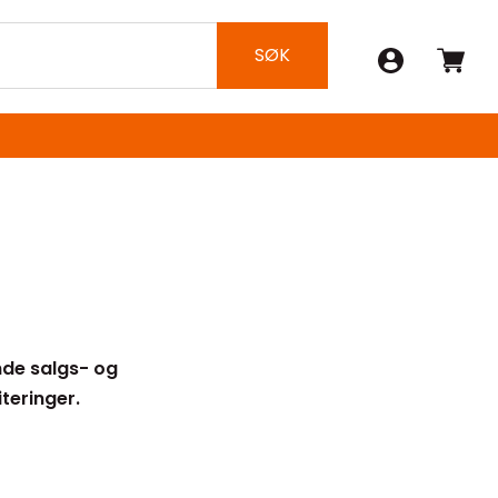
SØK
nde salgs- og
teringer.