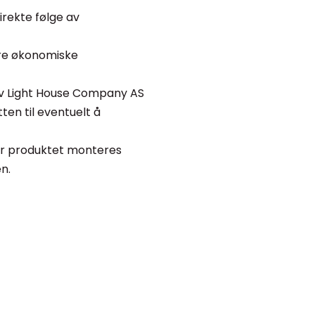
irekte følge av
ndre økonomiske
av Light House Company AS
ten til eventuelt å
når produktet monteres
n.