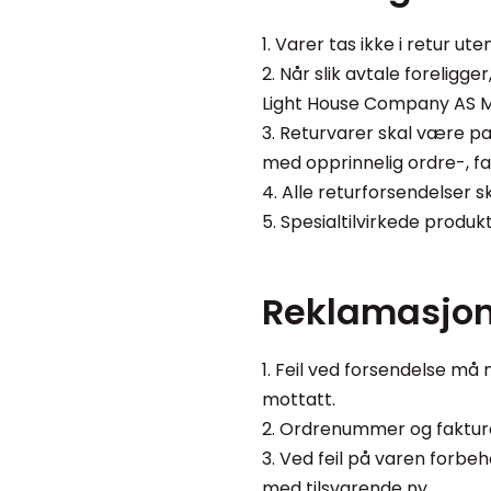
1. Varer tas ikke i retur uten
2. Når slik avtale foreligg
Light House Company AS M
3. Returvarer skal være pa
med opprinnelig ordre-, f
4. Alle returforsendelser s
5. Spesialtilvirkede produkt
Reklamasjon
1. Feil ved forsendelse må
mottatt.
2. Ordrenummer og faktura
3. Ved feil på varen forbe
med tilsvarende ny.