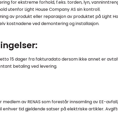
ring for ekstreme forhold, f.eks. torden, lyn, vanninntreng
rhold utenfor Light House Company AS sin kontroll.
tning av produkt eller reparasjon av produktet på Light 
elv kostnadene ved demontering og installasjon.
ingelser:
netto 15 dager fra fakturadato dersom ikke annet er avtal
ontant betaling ved levering.
 medlem av RENAS som forestår innsamling av EE-avfall
e til enhver tid gjeldende satser på elektriske artikler. A