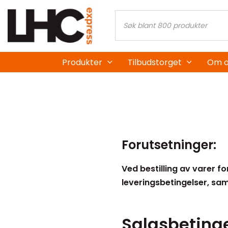
Skip
Products
to
search
content
Produkter
Tilbudstorget
Om o
Forutsetninger:
Ved bestilling av varer f
leveringsbetingelser, samt
Salgsbetinge