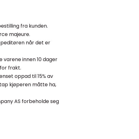
estilling fra kunden.
orce majeure.
 speditøren når det er
e varene innen 10 dager
for frakt.
enset oppad til 15% av
tap kjøperen måtte ha,
Company AS forbeholde seg