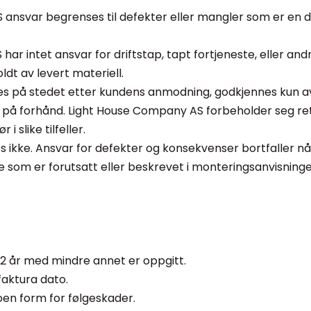
ansvar begrenses til defekter eller mangler som er en d
har intet ansvar for driftstap, tapt fortjeneste, eller a
dt av levert materiell.
res på stedet etter kundens anmodning, godkjennes kun 
alt på forhånd. Light House Company AS forbeholder seg ret
i slike tilfeller.
kes ikke. Ansvar for defekter og konsekvenser bortfaller 
 som er forutsatt eller beskrevet i monteringsanvisninge
n 2 år med mindre annet er oppgitt.
 faktura dato.
noen form for følgeskader.