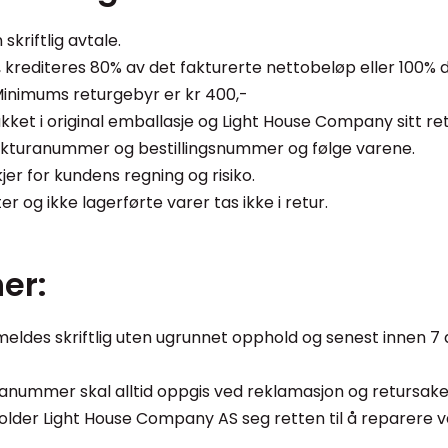
 skriftlig avtale.
er, krediteres 80% av det fakturerte nettobeløp eller 100
inimums returgebyr er kr 400,-
kket i original emballasje og Light House Company sitt ret
akturanummer og bestillingsnummer og følge varene.
kjer for kundens regning og risiko.
er og ikke lagerførte varer tas ikke i retur.
er:
 meldes skriftlig uten ugrunnet opphold og senest innen 7
nummer skal alltid oppgis ved reklamasjon og retursake
holder Light House Company AS seg retten til å reparere 