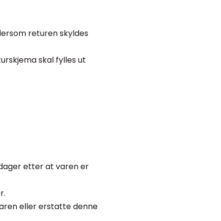
% dersom returen skyldes
urskjema skal fylles ut
 dager etter at varen er
r.
varen eller erstatte denne