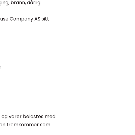
ing, brann, dårlig
House Company AS sitt
t.
, og varer belastes med
vgiften fremkommer som