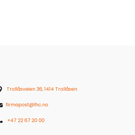
Trollåsveien 36, 1414 Trollåsen
firmapost@lhc.no
+47 22 67 20 00