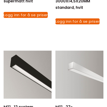
supermatt hvit
3000X14,5X20MM
standard, hvit
Logg inn for å se priser
Logg inn for å se priser
MT1_12 system,
MT1_27-