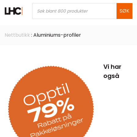
Skip
Products
search
SØK
to
content
Nettbutikk
: Aluminiums-profiler
Vi har
også