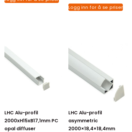
Logg inn for å se priser
LHC Alu-profil
LHC Alu-profil
2000xH15xB17,1mm PC
asymmetric
opal diffuser
2000×18,4×18,4mm