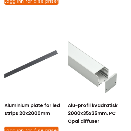
Logg inn for å se priser
Tøm filter
Aluminium plate for led
Alu-profil kvadratisk
strips 20x2000mm
2000x35x35mm, PC
Opal diffuser
Logg inn for å se priser