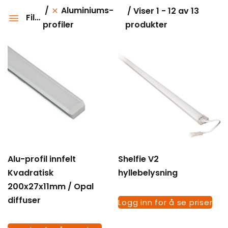
Aluminiums-
Viser 1 - 12 av 13
Filter
produkter
profiler
Kategorier
Effekt
Kelvin
IP
Alu-profil innfelt
Shelfie V2
Dimmetype
Kvadratisk
hyllebelysning
200x27x11mm / Opal
Sortering
diffuser
Logg inn for å se priser