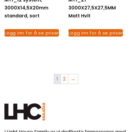
3000X14,5X20mm
3000X27,5X27,5MM
standard, sort
Matt Hvit
Logg inn for å se priser
Logg inn for å se priser
1
2
→
I Light House Family er vi dedikerte fagpersoner med