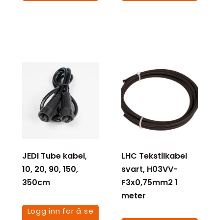
JEDI Tube kabel,
LHC Tekstilkabel
10, 20, 90, 150,
svart, H03VV-
350cm
F3x0,75mm2 1
meter
Logg inn for å se