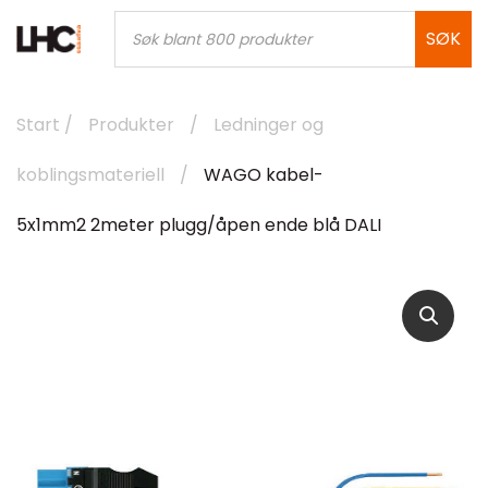
Skip
Products
search
SØK
to
content
Start
/
Produkter
/
Ledninger og
koblingsmateriell
/
WAGO kabel-
5x1mm2 2meter plugg/åpen ende blå DALI