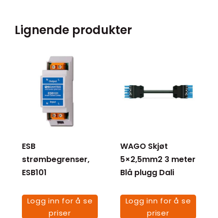
Lignende produkter
ESB
WAGO Skjøt
strømbegrenser,
5×2,5mm2 3 meter
ESB101
Blå plugg Dali
Logg inn for å se
Logg inn for å se
priser
priser