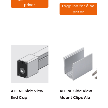
priser
Logg inn for å se
priser
AC-NF Side View
AC-NF Side View
End Cap
Mount Clips Alu