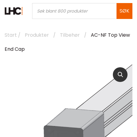
Skip
Products
search
SØK
to
content
Start
/
Produkter
/
Tilbehør
/
AC-NF Top View
End Cap