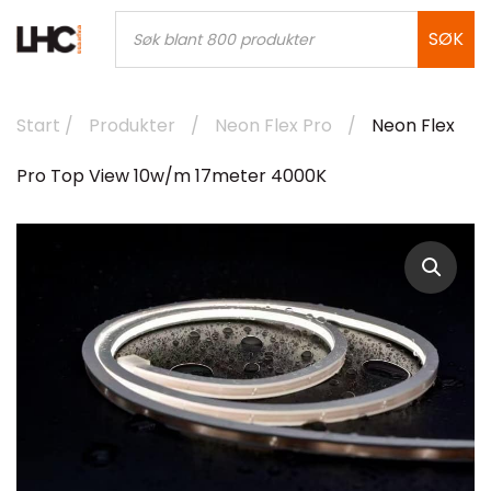
Skip
Products
search
SØK
to
content
Start
/
Produkter
/
Neon Flex Pro
/
Neon Flex
Pro Top View 10w/m 17meter 4000K