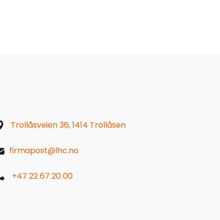
Trollåsveien 36, 1414 Trollåsen
firmapost@lhc.no
+47 22 67 20 00