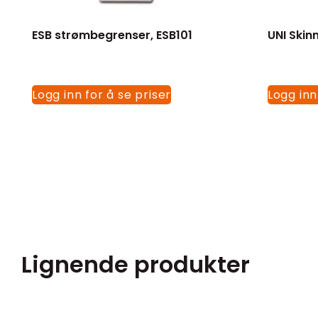
ESB strømbegrenser, ESB101
UNI Skin
Logg inn for å se priser
Logg inn
Lignende produkter