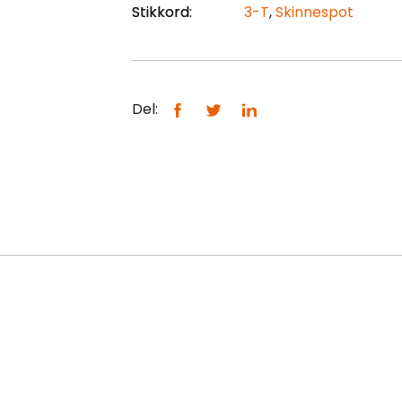
Stikkord:
3-T
,
Skinnespot
Del: