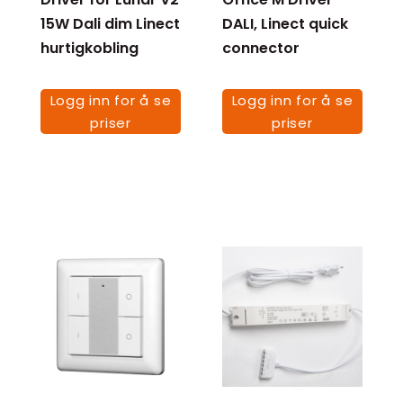
15W Dali dim Linect
DALI, Linect quick
hurtigkobling
connector
Logg inn for å se
Logg inn for å se
priser
priser