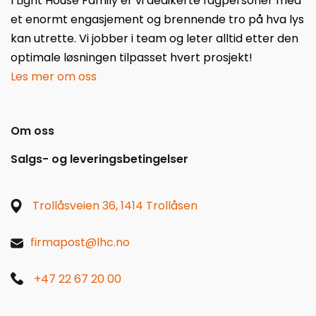
I Light House Family er vi dedikerte fagpersoner med
et enormt engasjement og brennende tro på hva lys
kan utrette. Vi jobber i team og leter alltid etter den
optimale løsningen tilpasset hvert prosjekt!
Les mer om oss
Om oss
Salgs- og leveringsbetingelser
Trollåsveien 36, 1414 Trollåsen
firmapost@lhc.no
+47 22 67 20 00