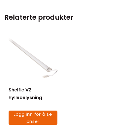
Relaterte produkter
Shelfie V2
hyllebelysning
Logg inn for å se
priser