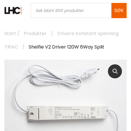
Skip
Products
search
SØK
to
content
Start
/
Produkter
/
Drivere Konstant spenning
TRIAC
/
Shelfie V2 Driver 120W 6Way Split